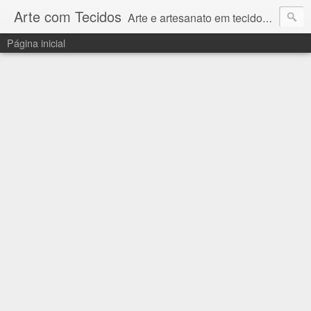
Arte com Tecidos
Arte e artesanato em tecidos e sintéticos. Um catálogo incrível de tutoriais escritos e gravados em vídeos por artesãos e artesãs do Brasil e do Exterior e também vídeos autorais sobre modelagem em Corel Draw
Página inicial