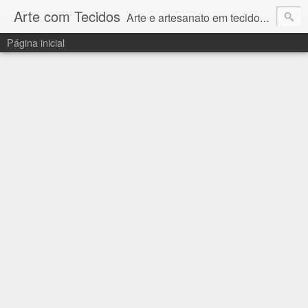
Arte com Tecidos
Arte e artesanato em tecidos e sintéticos. Um catálogo incrível de tutoriais escritos e gravados em vídeos por artesãos e artesãs do Brasil e do Exterior e também vídeos autorais sobre modelagem em Corel Draw
Página inicial