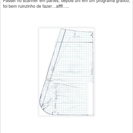
Passei no scanner em partes, depois uni em um programa gráfico,
foi bem ruinzinho de fazer…affff…..