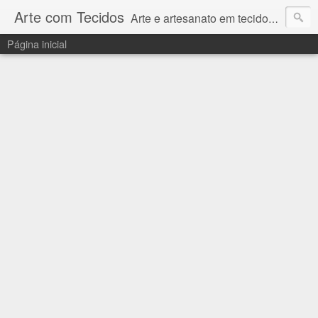
Arte com Tecidos
Arte e artesanato em tecidos e sintéticos. Um catálogo incrível de tutoriais escritos e gravados em vídeos por artesãos e artesãs do Brasil e do Exterior e também vídeos autorais sobre modelagem em Corel Draw
Página inicial