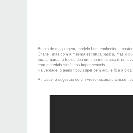
Estojo de maquiagem, modelo bem conhecido e bastant
Chanel, mas com a mesma estrutura básica, mas o que
fora a marca, o tecido deu um charme especial, uma v
com materiais sintéticos impermeáveis.
Na verdade, o jeans ficou super bem aqui e fica a dic
Ah…quer a sugestão de um vídeo bacana pra esse tipo