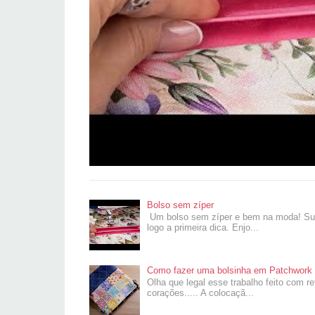
Bolso sem zíper
Um bolso sem zíper e bem na moda! Super
logo a primeira dica. Enjo...
Como fazer uma bolsinha em Patchwork 
Olha que legal esse trabalho feito com r
corações..... A colocaçã...