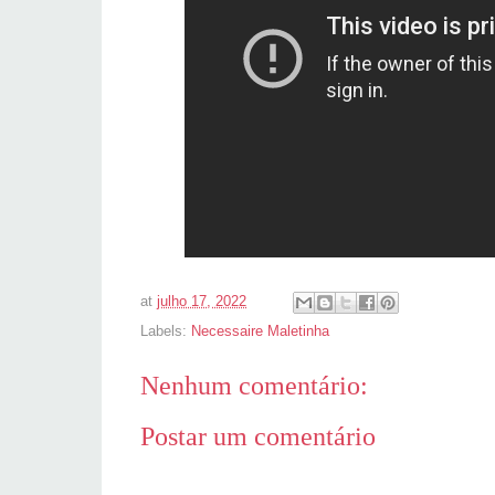
at
julho 17, 2022
Labels:
Necessaire Maletinha
Nenhum comentário:
Postar um comentário