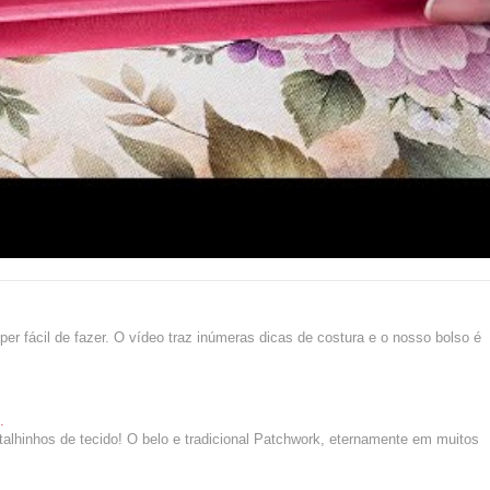
 fácil de fazer. O vídeo traz inúmeras dicas de costura e o nosso bolso é
.
etalhinhos de tecido! O belo e tradicional Patchwork, eternamente em muitos