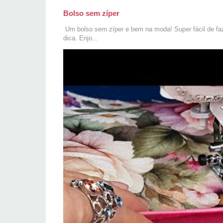
Bolso sem zíper
Um bolso sem zíper e bem na moda! Super fácil de faze
dica. Enjo...