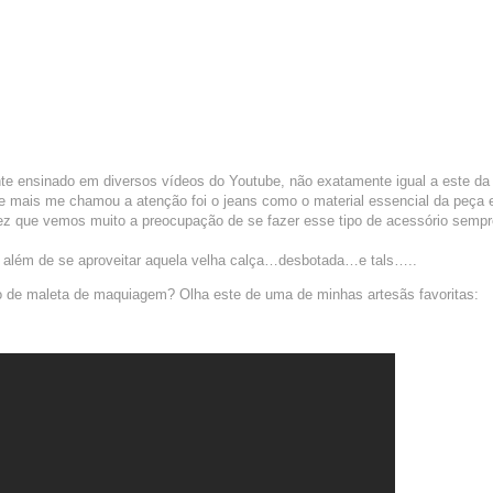
e ensinado em diversos vídeos do Youtube, não exatamente igual a este da
 mais me chamou a atenção foi o jeans como o material essencial da peça e
ez que vemos muito a preocupação de se fazer esse tipo de acessório sempr
a, além de se aproveitar aquela velha calça…desbotada…e tals…..
 de maleta de maquiagem? Olha este de uma de minhas artesãs favoritas: