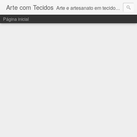
Arte com Tecidos
Arte e artesanato em tecidos e sintéticos. Um catálogo incrível de tutoriais escritos e gravados em vídeos por artesãos e artesãs do Brasil e do Exterior e também vídeos autorais sobre modelagem em Corel Draw
Página inicial