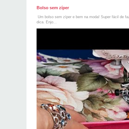
Bolso sem zíper
Um bolso sem zíper e bem na moda! Super fácil de faze
dica. Enjo...