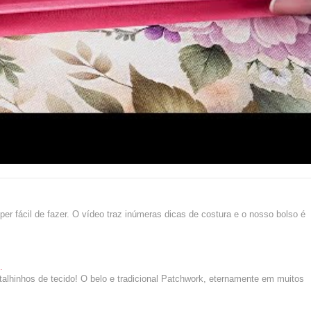
 fácil de fazer. O vídeo traz inúmeras dicas de costura e o nosso bolso é
.
etalhinhos de tecido! O belo e tradicional Patchwork, eternamente em muitos