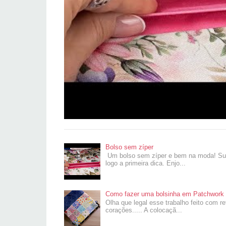
Bolso sem zíper
Um bolso sem zíper e bem na moda! Super
logo a primeira dica. Enjo...
Como fazer uma bolsinha em Patchwork 
Olha que legal esse trabalho feito com r
corações..... A colocaçã...