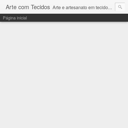
Arte com Tecidos
Arte e artesanato em tecidos e sintéticos. Um catálogo incrível de tutoriais escritos e gravados em vídeos por artesãos e artesãs do Brasil e do Exterior e também vídeos autorais sobre modelagem em Corel Draw
Página inicial