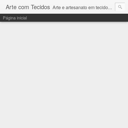
Arte com Tecidos
Arte e artesanato em tecidos e sintéticos. Um catálogo incrível de tutoriais escritos e gravados em vídeos por artesãos e artesãs do Brasil e do Exterior e também vídeos autorais sobre modelagem em Corel Draw
Página inicial