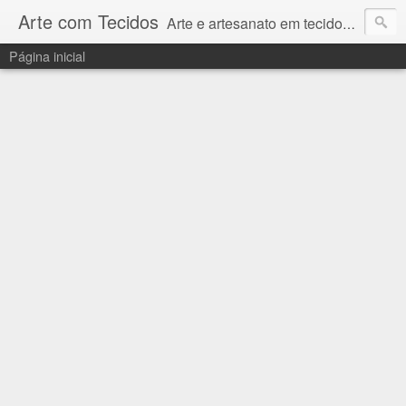
Arte com Tecidos
Arte e artesanato em tecidos e sintéticos. Um catálogo incrível de tutoriais escritos e gravados em vídeos por artesãos e artesãs do Brasil e do Exterior e também vídeos autorais sobre modelagem em Corel Draw
Página inicial