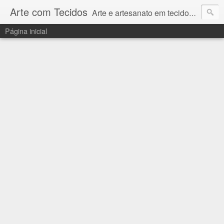
Arte com Tecidos
Arte e artesanato em tecidos e sintéticos. Um catálogo incrível de tutoriais escritos e gravados em vídeos por artesãos e artesãs do Brasil e do Exterior e também vídeos autorais sobre modelagem em Corel Draw
Página inicial