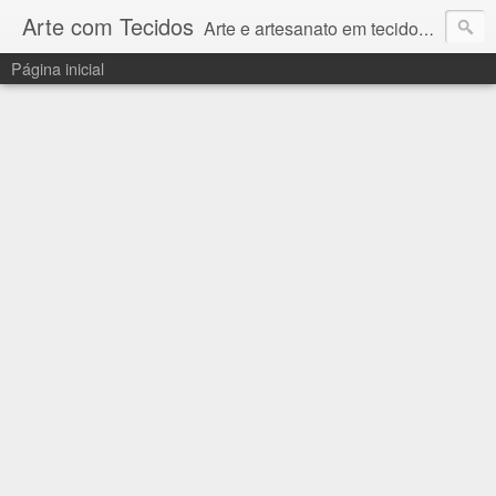
Arte com Tecidos
Arte e artesanato em tecidos e sintéticos. Um catálogo incrível de tutoriais escritos e gravados em vídeos por artesãos e artesãs do Brasil e do Exterior e também vídeos autorais sobre modelagem em Corel Draw
Página inicial