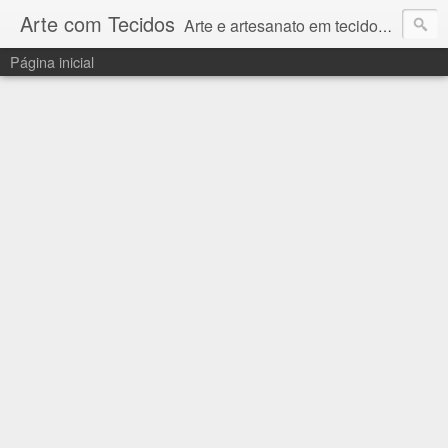
Arte com Tecidos
Arte e artesanato em tecidos e sintéticos. Um catálogo incrível de tutoriais escritos e gravados em vídeos por artesãos e artesãs do Brasil e do Exterior e também vídeos autorais sobre modelagem em Corel Draw
Página inicial