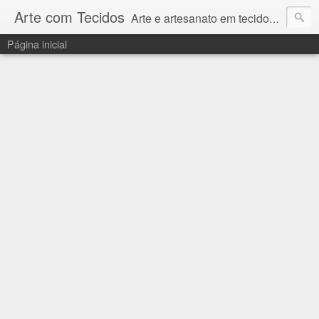
Arte com Tecidos
Arte e artesanato em tecidos e sintéticos. Um catálogo incrível de tutoriais escritos e gravados em vídeos por artesãos e artesãs do Brasil e do Exterior e também vídeos autorais sobre modelagem em Corel Draw
Página inicial