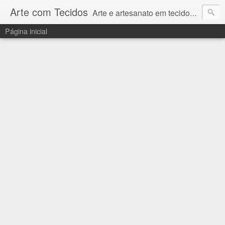
Arte com Tecidos
Arte e artesanato em tecidos e sintéticos. Um catálogo incrível de tutoriais escritos e gravados em vídeos por artesãos e artesãs do Brasil e do Exterior e também vídeos autorais sobre modelagem em Corel Draw
Página inicial