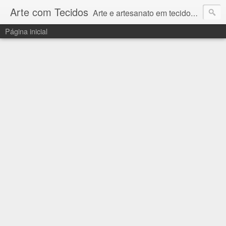
Arte com Tecidos
Arte e artesanato em tecidos e sintéticos. Um catálogo incrível de tutoriais escritos e gravados em vídeos por artesãos e artesãs do Brasil e do Exterior e também vídeos autorais sobre modelagem em Corel Draw
Página inicial