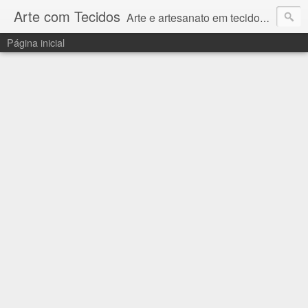
Arte com Tecidos
Arte e artesanato em tecidos e sintéticos. Um catálogo incrível de tutoriais escritos e gravados em vídeos por artesãos e artesãs do Brasil e do Exterior e também vídeos autorais sobre modelagem em Corel Draw
Página inicial